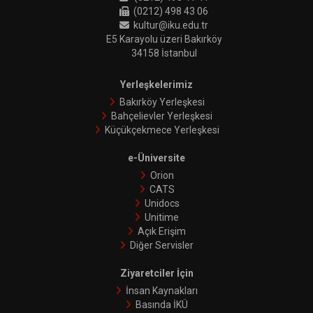
(0212) 498 43 06
kultur@iku.edu.tr
E5 Karayolu üzeri Bakırköy
34158 İstanbul
Yerleşkelerimiz
Bakırköy Yerleşkesi
Bahçelievler Yerleşkesi
Küçükçekmece Yerleşkesi
e-Üniversite
Orion
CATS
Unidocs
Unitime
Açık Erişim
Diğer Servisler
Ziyaretciler İçin
İnsan Kaynakları
Basında İKÜ