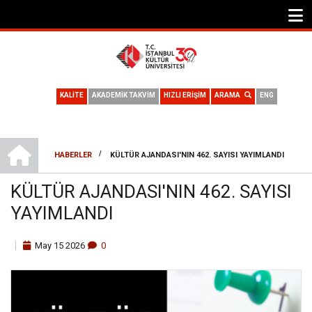
KALİTE
AKADEMİK TAKVİM
HIZLI ERİŞİM
ARAMA
ENG
ANA SAYFA
/
HABERLER
KÜLTÜR AJANDASI'NIN 462. SAYISI YAYIMLANDI
SAYFA
KÜLTÜR AJANDASI'NIN 462. SAYISI
YOLU
YAYIMLANDI
May
15
2026
0