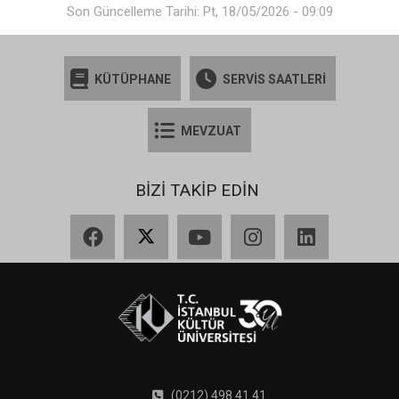
Son Güncelleme Tarihi: Pt, 18/05/2026 - 09:09
KÜTÜPHANE
SERVİS SAATLERİ
MEVZUAT
BİZİ TAKİP EDİN
Facebook
X
YouTube
Instagram
LinkedIn
(0212) 498 41 41